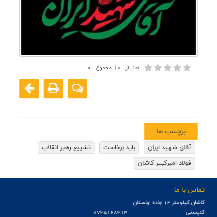
امتیاز
:
۰
|
مجموع
:
۰
برچسب ها
آقای شهید ایران
باید برخاست
تشییع رهبر انقلاب
فولاد امیرکبیر کاشان
تماس با ما
كاشان كيلومتر 14 جاده اردستان
کدپستی
8735168313