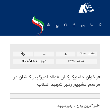
معرفی شرکت
محصولات
EN
منابع انسانی
تکنولوژی و توسعه
ساعت :
۰۷:۰۰
روابط عمومی
کد خبر :
۲۴۶۸
۱۴۰۵/۰۴/۰۷
تاريخ :
فروش و مشتریان
فراخوان حضوركاركنان فولاد امیركبیر كاشان در
نظرسنجی ها
مراسم تشییع رهبر شهید انقلاب
خرید و تامین کنندگان
واحد مالی
🏴در آخرین وداع با رهبر شهید