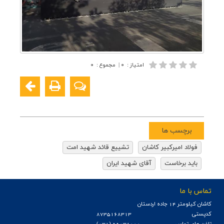
امتیاز
:
۰
|
مجموع
:
۰
برچسب ها
فولاد امیرکبیر کاشان
تشییع قائد شهید امت
باید برخاست
آقای شهید ایران
تماس با ما
كاشان كيلومتر 14 جاده اردستان
کدپستی
8735168313