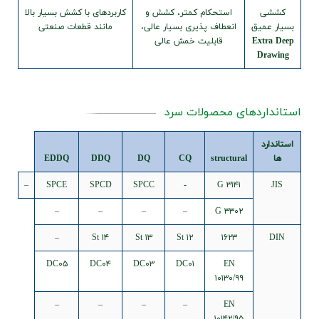
ی
استحکام کمتر، کشش و
کاربردهای با کشش بسیار بالا
میق
انعطاف پذیری بسیار عالی،
مانند قطعات صنعتی
Ext
قابلیت خمش عالی
Dr
ردهای محصولات سرد
د
EDDQ
DDQ
DQ
CQ
structural
–
SPCE
SPCD
SPCC
-
G ۳۱۴۱
–
–
–
–
G ۳۳۰۲
–
St ۱۴
St ۱۳
St ۱۲
۱۶۲۳
DC۰۵
DC۰۴
DC۰۳
DC۰۱
EN
۱۰۱۳۰/۹۹
–
–
–
–
EN