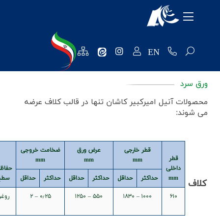
معرفی شرکت
محصولات
EN
منابع انسانی
تکنولوژی و توسعه
 آنیل امیرکبیر کاشان تنها در قالب کلاف عرضه
روابط عمومی
:
فروش و مشتریان
قطر خارجی
عرض ورق
ضخامت خروجی
نظرسنجی ها
قطر
mm
mm
mm
داخلی
حفاظت
حداکثر
خرید و تامین کنندگان
mm
حداکثر
حداقل
حداکثر
حداقل
حداکثر
حداقل
سطح
وزن
۶۱۰
۱۰۰۰ – ۱۸۳۰
۵۵۰ – ۱۲۵۰
۰٫۲۵ – ۲
روغن
۲۲٫۵
واحد مالی
تن