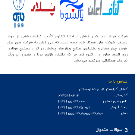
شرکت فولاد امیر کبیر کاشان از ابتدا تاکنون تأمین کننده بخشی از مواد
مصرفی شرکت های همکار خود بوده است که می توان به شرکت های ورق
خودرو چهار محال و بختیاری، صنایع ورق های پوشش دار تاراز، مجتمع فولادی
روی اندود ساوه و… اشاره کرد چرا که داشتن بازاری پویا و حضوری پر رنگ
نیازمند همکارانی قدرتمند می باشد
تماس با ما
كاشان كيلومتر 14 جاده اردستان
کدپستی
8735168313
تلفن های تماس
55038000 (031)
واحد فروش
55038451-52 (031)
نمابر
55503848-55038480 (031)
سوالات متدوال