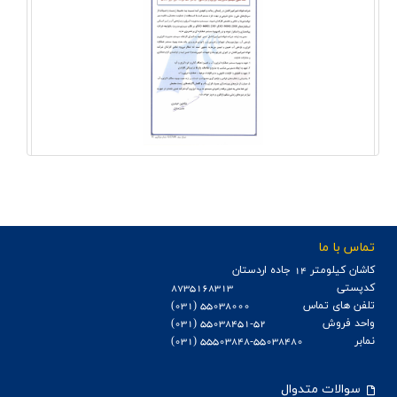
خط مشی سیستم مدیریت انرژی و بازدهی آب شرکت فولاد
امیرکبیر کاشان
تماس با ما
كاشان كيلومتر 14 جاده اردستان
کدپستی
8735168313
تلفن های تماس
55038000 (031)
واحد فروش
55038451-52 (031)
نمابر
55503848-55038480 (031)
سوالات متدوال