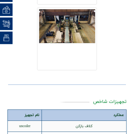
نظرسن
نظام پ
(CRM) ارت
تجهیزات شاخص
عملکرد
نام تجهیز
کلاف بازکن
uncoiler