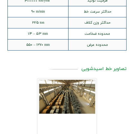
ظرفیت تولید
300000 ton/year
اخبار
حداکثر سرعت خط
۹۰ m/min
حداکثر وزن کلاف
۲۲/۵ ton
محدوده ضخامت
۱/۴ – ۵/۳ mm
محدوده عرض
۵۵۰ – ۱۲۷۰ mm
تصاویر خط اسیدشویی