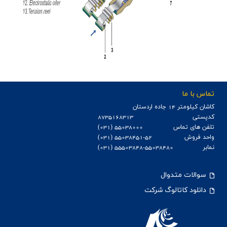
تماس با ما
كاشان كيلومتر 14 جاده اردستان
کدپستی
8735168313
تلفن های تماس
55038000 (031)
واحد فروش
55038451-52 (031)
نمابر
55503848-55038480 (031)
سوالات متدوال
دانلود کاتالوگ شرکت