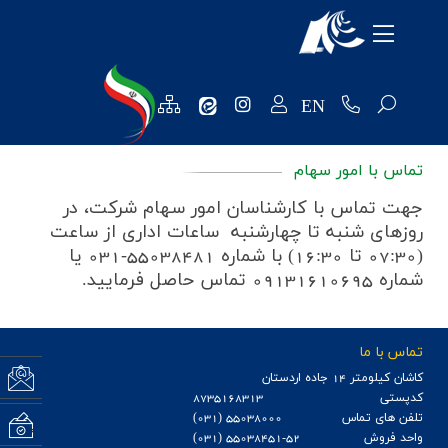
معرفی شرکت
محصولات
EN
منابع انسانی
تماس با امور سهام
تکنولوژی و توسعه
جهت تماس با کارشناسان امور سهام شرکت، در
روابط عمومی
روزهای شنبه تا چهارشنبه ساعات اداری از ساعت
(07:30 تا 16:30) با شماره 55038481-031 یا
فروش و مشتریان
شماره 09131610695 تماس حاصل فرمایید.
نظرسنجی ها
تماس با ما
خرید و تامین کنندگان
تماس ب
كاشان كيلومتر 14 جاده اردستان
کدپستی
8735168313
واحد مالی
تلفن های تماس
55038000 (031)
نظرسن
واحد فروش
55038451-52 (031)