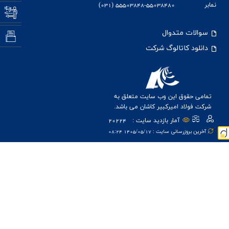
اخبار
نمابر
55503848-55038480 (031)
نظام پ
سوالات متدوال
(CRM) ارت
دانلود کاتالوگ شرکت
تمامی حقوق این وب سایت متعلق به
شرکت فولاد امیرکبیر کاشان می باشد.
آمار بازدید سایت :
20224
آخرین بروزرسانی سایت : 1405/05/17 08:24