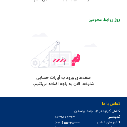
روز روابط عمومی
تماس با ما
كاشان كيلومتر 14 جاده اردستان
کدپستی
8735168313
تلفن های تماس
55038000 (031)