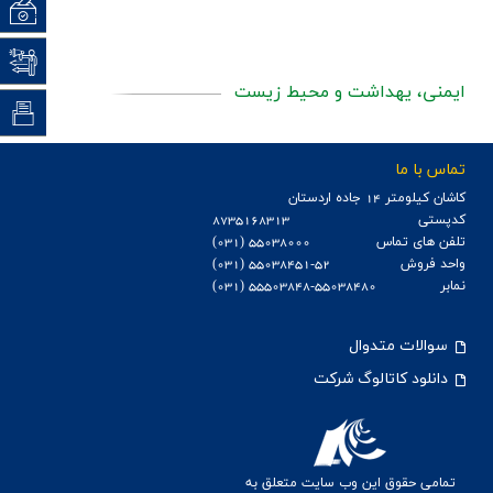
اخبار
نظرسن
نظام پ
ایمنی، یهداشت و محیط زیست
(CRM) ارت
تماس با ما
كاشان كيلومتر 14 جاده اردستان
کدپستی
8735168313
تلفن های تماس
55038000 (031)
واحد فروش
55038451-52 (031)
نمابر
55503848-55038480 (031)
سوالات متدوال
دانلود کاتالوگ شرکت
تمامی حقوق این وب سایت متعلق به